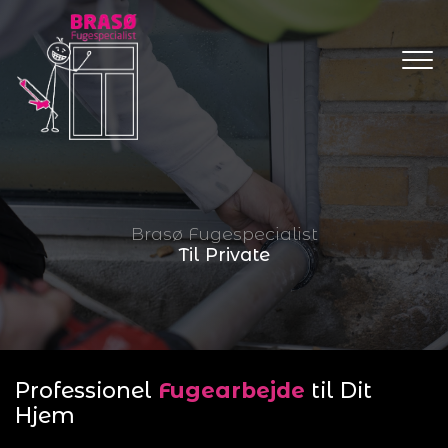
Gå
til
hovedindhold
Brasø Fugespecialist
Til Private
Professionel
Fugearbejde
til Dit
Hjem