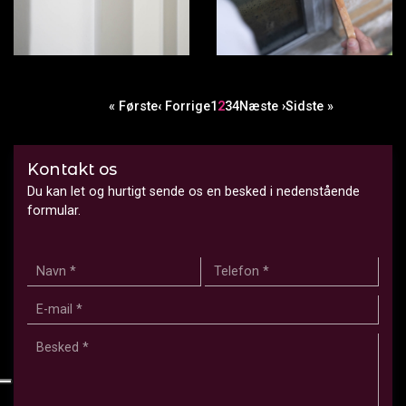
Sideinddeling
Første
« Første
Forrige
‹ Forrige
Side
1
Side
2
Side
3
Side
4
Næste
Næste ›
Sidste
Sidste »
side
side
side
side
Kontakt os
Du kan let og hurtigt sende os en besked i nedenstående
formular.