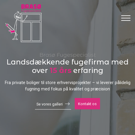
Gå
til
hovedindhold
Brasø Fugespecialist
Landsdækkende fugefirma med
over
15 års
erfaring
Fra private boliger til store erhvervsprojekter – vi leverer pålidelig
fugning med fokus på kvalitet og præcision
Kontakt os
Se vores galleri