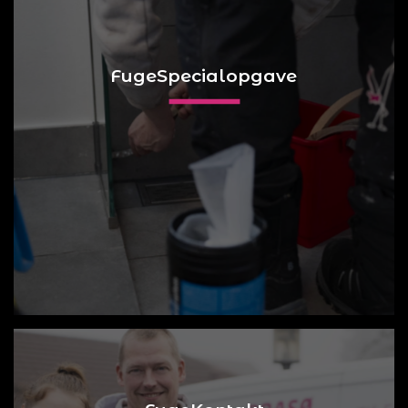
FugeSpecialopgave