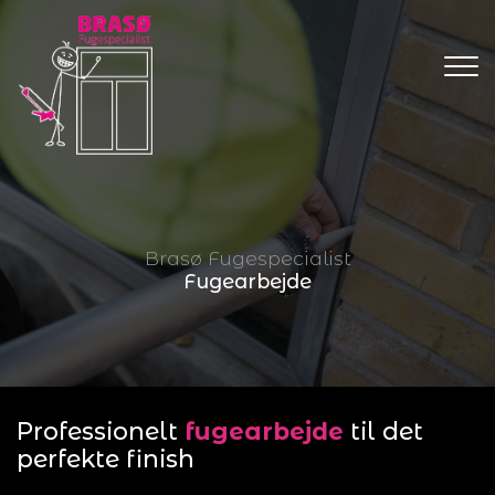
Gå
til
hovedindhold
Brasø Fugespecialist
Fugearbejde
Professionelt
fugearbejde
til det
perfekte finish