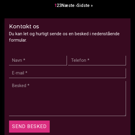
Sideinddeling
Side
1
Side
2
Side
3
Næste
Næste ›
Sidste
Sidste »
side
side
Kontakt os
Du kan let og hurtigt sende os en besked i nedenstående
formular.