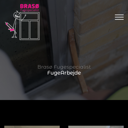
Gå
til
hovedindhold
Brasø Fugespecialist
FugeArbejde